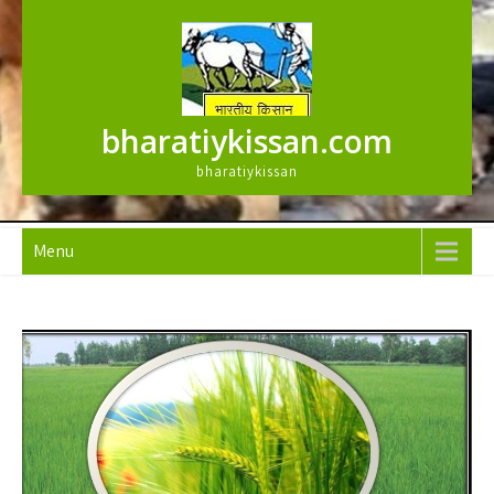
Skip
to
content
bharatiykissan.com
bharatiykissan
Menu